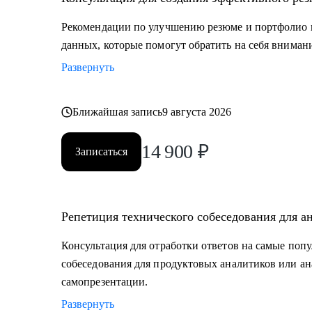
• Junior и Middle Продуктовым аналитикам, аналитик
повысить свой грейд;
Рекомендации по улучшению резюме и портфолио 
• Выпускникам и студентам, которые ищут свою перв
данных, которые помогут обратить на себя вниман
• Аналитикам, которые хотят перейти из стартапа в 
Развернуть
• Тем, кто хочет перейти в IT и аналитику из смежно
• Всем IT-специалистам, которые хотят релоцировать
Ближайшая запись
9 августа 2026
14 900
₽
Записаться
Репетиция технического собеседования для а
Консультация для отработки ответов на самые поп
собеседования для продуктовых аналитиков или ан
самопрезентации.
Развернуть