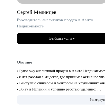
Сергей Мединцев
Руководитель аналитиков продаж в Авито
Недвижимость
Выбрать услугу
Обо мне
• Руковожу аналитикой продаж в Авито Недвижимос
• 8 лет работал в Яндексе, где принимал активное уч
• Выступаю спикером и ментором на крупнейших онлай
• Живу в Испании и успешно работаю удаленно;
• Провел десятки собеседований с аналитиками, знаю
Развернут
получить новый грейд;