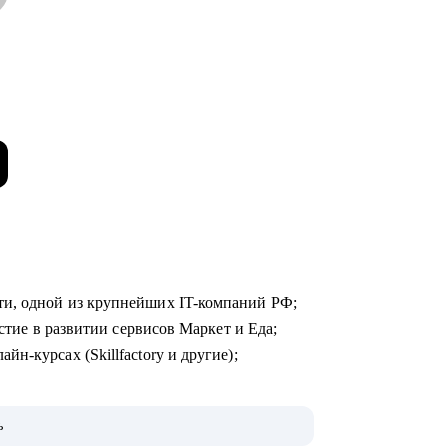
ти, одной из крупнейших IT-компаний РФ;
астие в развитии сервисов Маркет и Еда;
н-курсах (Skillfactory и другие);
, как попасть в топовую IT-компанию и
ь