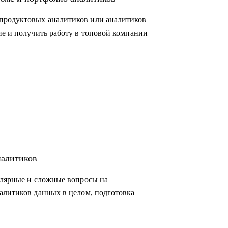
ам данных и продаж, которые хотят
продуктовых аналитиков или аналитиков
ую работу в аналитике;
ие и получить работу в топовой компании
корпорацию;
й сферы;
ся в Испанию и работать удаленно
налитиков
улярные и сложные вопросы на
алитиков данных в целом, подготовка