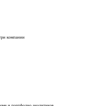
ей и прохожу обучение для получения
ской форме. Заряд мотивации и четкого
утри компании
авления резюме, до прохождения
долгожданное повышение внутри компании;
етенций;
андой;
роста;
 страну своей мечты;
аж уровня Senior, которые хотят вырасти в
 горизонтальный трек развития;
зюме и портфолио аналитиков