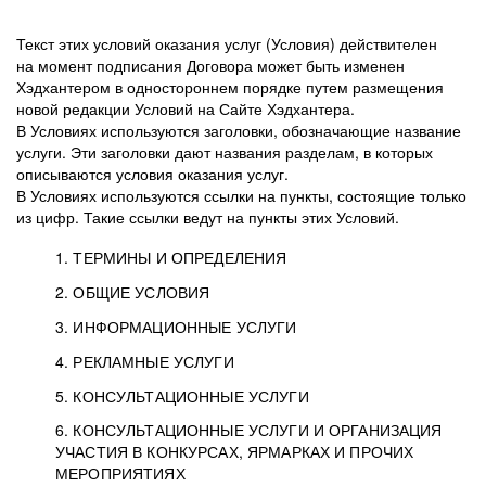
Текст этих условий оказания услуг (Условия) действителен
на момент подписания Договора может быть изменен
Хэдхантером в одностороннем порядке путем размещения
новой редакции Условий на Сайте Хэдхантера.
В Условиях используются заголовки, обозначающие название
услуги. Эти заголовки дают названия разделам, в которых
описываются условия оказания услуг.
В Условиях используются ссылки на пункты, состоящие только
из цифр. Такие ссылки ведут на пункты этих Условий.
1. ТЕРМИНЫ И ОПРЕДЕЛЕНИЯ
2. ОБЩИЕ УСЛОВИЯ
3. ИНФОРМАЦИОННЫЕ УСЛУГИ
1.1. Хэдхантер, или
Хэдхантер, ООО
4. РЕКЛАМНЫЕ УСЛУГИ
HeadHunter, или
«Хэдхантер», ИНН
2.1. Типы и статусы регистрации
5. КОНСУЛЬТАЦИОННЫЕ УСЛУГИ
Исполнитель
7718620740, адрес:
Типы регистрации
3.1. Предоставление доступа к базе данных
2.2. Активация услуг
6. КОНСУЛЬТАЦИОННЫЕ УСЛУГИ И ОРГАНИЗАЦИЯ
125047, г. Москва,
резюме с предложениями Соискателей
Описание и активация
УЧАСТИЯ В КОНКУРСАХ, ЯРМАРКАХ И ПРОЧИХ
2.1.1. Заказчику может быть присвоен один
4.0. Общие условия оказания рекламных услуг
внутригородская
о трудоустройстве с возможностью просмотра
МЕРОПРИЯТИЯХ
из Типов регистраций.
территория
4.0.1. Хэдхантер оказывает Заказчику услугу