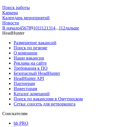
Поиск работы
Карьера
Календарь мероприятий
Новости
В начало
4
5
6
7
8
9
10
11
12
13
14
...
112
дальше
HeadHunter
Размещение вакансий
Поиск по резюме
О компании
Наши вакансии
Реклама на сайте
Требования к ПО
Безопасный HeadHunter
HeadHunter API
Партнерам
Инвесторам
Каталог компаний
Поиск по вакансиям в Омутинском
Сетка: соцсеть для нетворкинга
Соискателям
hh PRO