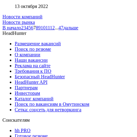
13 октября 2022
Новости компаний
Новости рынка
В начало
2
3
4
5
6
7
8
9
10
11
12
...
47
дальше
HeadHunter
Размещение вакансий
Поиск по резюме
О компании
Наши вакансии
Реклама на сайте
Требования к ПО
Безопасный HeadHunter
HeadHunter API
Партнерам
Инвесторам
Каталог компаний
Поиск по вакансиям в Омутинском
Сетка: соцсеть для нетворкинга
Соискателям
hh PRO
Готовое резюме