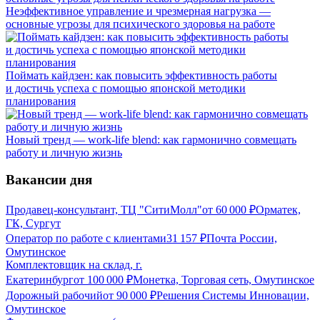
Неэффективное управление и чрезмерная нагрузка —
основные угрозы для психического здоровья на работе
Поймать кайдзен: как повысить эффективность работы
и достичь успеха с помощью японской методики
планирования
Новый тренд — work-life blend: как гармонично совмещать
работу и личную жизнь
Вакансии дня
Продавец-консультант, ТЦ "СитиМолл"
от
60 000
₽
Орматек,
ГК, Сургут
Оператор по работе с клиентами
31 157
₽
Почта России,
Омутинское
Комплектовщик на склад, г.
Екатеринбург
от
100 000
₽
Монетка, Торговая сеть, Омутинское
Дорожный рабочий
от
90 000
₽
Решения Системы Инновации,
Омутинское