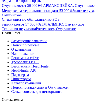
Фармацевт-провизор (п.
Омутинское)
от
50 000
₽
ФАРМАКОПЕЙКА, Омутинское
Менеджер материального склада
от
53 000
₽
Золотые луга,
Омутинское
Специалист по обслуживанию POS-
терминалов
от
57 000
₽
АТМ АЛЬЯНС, Омутинское
Техник
з/п не указана
Ростелеком, Омутинское
HeadHunter
Размещение вакансий
Поиск по резюме
О компании
Наши вакансии
Реклама на сайте
Требования к ПО
Безопасный HeadHunter
HeadHunter API
Партнерам
Инвесторам
Каталог компаний
Поиск по вакансиям в Омутинском
Сетка: соцсеть для нетворкинга
Соискателям