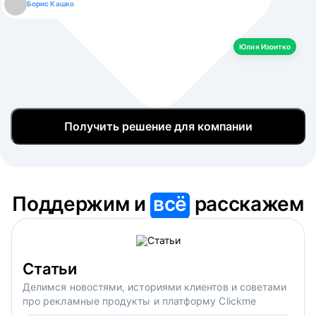
Борис Кашко
Юлия Изоитко
Александр Кулагин
Даниил Макаров
Екатерина Лазаренко
Юлия Изоитко
Получить решение для компании
Поддержим и
всё
расскажем
Статьи
Делимся новостями, историями клиентов и советами
про рекламные продукты и платформу Clickme