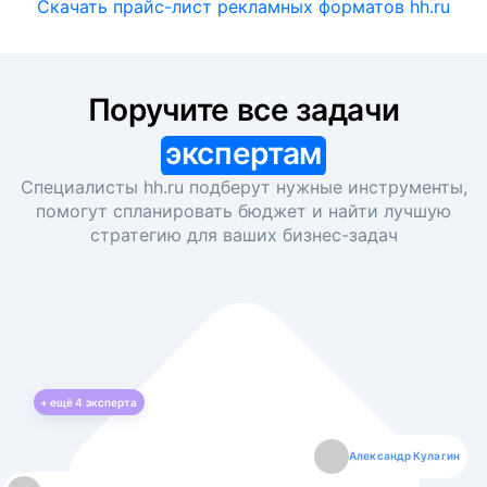
Скачать прайс-лист рекламных форматов hh.ru
Поручите все задачи
экспертам
Специалисты hh.ru подберут нужные инструменты,
помогут спланировать бюджет и найти лучшую
стратегию для ваших
бизнес-задач
+ ещё
4
эксперта
Екатерина Лазаренко
Александр Кулагин
Даниил Макаров
Борис Кашко
Юлия Изоитко