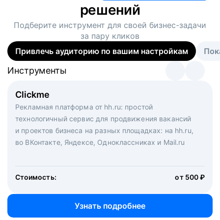
решений
Подберите инструмент для своей
бизнес-задачи
за пару кликов
Привлечь аудиторию по вашим настройкам
Пок
Инструменты
Инструменты
Инструменты
Виртуальный рекрутер
Clickme
Вакансия дня
Массовый подбор под ключ. Решите, сколько
Рекламная платформа от hh.ru: простой
Рекламный формат для вакансий на главной странице
кандидатов и когда вам нужно, и за дело возьмутся
технологичный сервис для продвижения вакансий
hh.ru. Увеличивает количество откликов
маркетологи, рекрутеры и проектные менеджеры
и проектов бизнеса на разных площадках: на hh.ru,
hh.ru с целым набором digital-инструментов
во ВКонтакте, Яндексе, Одноклассниках и Mail.ru
Стоимость:
от 200 000 ₽
Узнать подробнее
Стоимость:
от 500 ₽
Узнать подробнее
Узнать подробнее