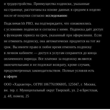
тратите много времени на поиск и вручную поднимаете
и трудоустройства. Преимущества подписки, указанные
резюме
на странице, рассчитаны на основе данных в среднем в неделю
после её покупки согласно
хотите сравнить себя с конкурентами и оценить шансы
исследованию
Подключая hh PRO, вы подтверждаете, что ознакомились
с условиями подписки и согласны с ними. Подписка даёт доступ
к функциям сервиса на срок, указанный при оформлении. Если
не отменить подписку, она автоматически продлится на тот же
срок. Вы имеете право в любое время отменить подписку
в личном кабинете — доступ к услугам сохранится до конца
оплаченного периода. Все платежи за подписку являются
окончательными и не подлежат возврату, кроме случаев,
предусмотренных законодательством. Полные условия есть
в оферте
ООО «Хэдхантер», ОГРН 1067761906805, 125047, г. Москва,
вн. тер. г. Муниципальный округ Тверской, ул. 2-я Брестская,
д. 48, помещ. 25